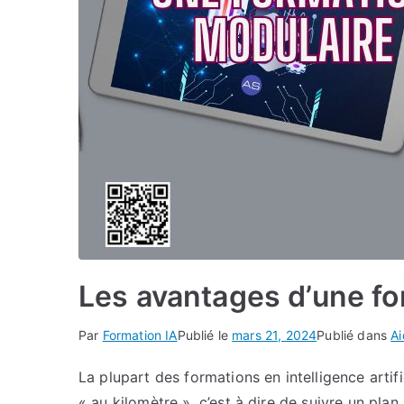
Les avantages d’une fo
Par
Formation IA
Publié le
mars 21, 2024
Publié dans
A
La plupart des formations en intelligence artif
« au kilomètre », c’est à dire de suivre un plan